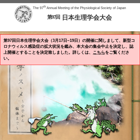
th
The 97
Annual Meeting of the Physiological Society of Japan
日本生理学会大会
第97回
第97回日本生理学会大会（3月17日−19日）の開催に関しまして、新型コ
ロナウィルス感染症の拡大状況を鑑み、本大会の集会中止を決定し、誌
上開催とすることを決定致しました。詳しくは、
こちら
をご覧くださ
い。