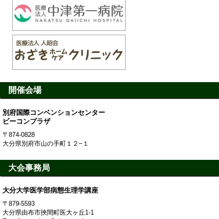
なお、今後、情報更新時には、適宜、大会ホームペー
ジやメール配信にてご案内致しますので、よろしくご了
承ください。また、お問い合わせに関しましては、電話
での対応は致しかねます。2月27日（木）以降、順次対
応致しますので、大会事務局 (
patphys@oita-u.ac.jp
) 宛にメールにてご連絡ください。
※第97回日本生理学会大会（誌上開催）の発表は業績
開催会場
となる旨、申し添えます。
別府国際コンベンションセンター
ビーコンプラザ
第97回日本生理学会大会 大会長 小野 克重
〒874-0828
花田 礼子
大分県別府市山の手町１２−１
日本生理学会 理事長 丸中 良典
大会事務局
▸
2020.02.25
開催の可否についての最終判断は、2020年2月28日午後までに
大分大学医学部病態生理学講座
ホームページにて通知いたします。
〒879-5593
皆様のご理解、ご協力のほど何卒よろしくお願い申し上げ
大分県由布市挾間町医大ヶ丘1-1