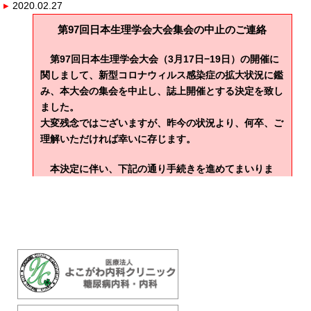
▸
2020.02.27
第97回日本生理学会大会集会の中止のご連絡
第97回日本生理学会大会（3月17日−19日）の開催に
関しまして、新型コロナウィルス感染症の拡大状況に鑑
み、本大会の集会を中止し、誌上開催とする決定を致し
ました。
大変残念ではございますが、昨今の状況より、何卒、ご
理解いただければ幸いに存じます。
本決定に伴い、下記の通り手続きを進めてまいりま
す。
① 本大会は誌上開催とし、発表内容は大会ホームペー
ジ、プログラム集、英文抄録集にて公表されます。プロ
グラム集は既に発送済であり、英文抄録集は本年３月に
発送予定です。
② 事前参加申込者への返金は致しません。
③ 本大会の集会の中止に伴う旅費、宿泊費のキャンセ
ル料などの費用は一切負担致しません。